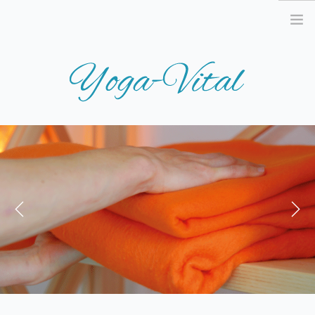
STARTSEITE
AKTUELLES
TERMINE
UNSER ANGEBOT
Previous
Next
WAS IST YOGA?
KURSE
REISEN & WORKSHOPS
PREISE