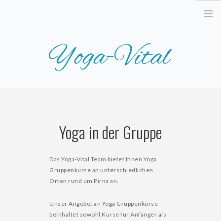
STARTSEITE
AKTUELLES
Yoga in der Gruppe
TERMINE
UNSER ANGEBOT
Das Yoga-Vital Team bietet Ihnen Yoga
WAS IST YOGA?
Gruppenkurse an unterschiedlichen
KURSE
Orten rund um Pirna an.
REISEN & WORKSHOPS
Unser Angebot an Yoga Gruppenkurse
PREISE
beinhaltet sowohl Kurse für Anfänger als