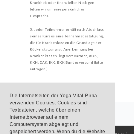
Krankheit oder finanziellen Notlagen
bitten wir um eine persönliches
Gespräch).
5. Jeder Teilnehmer erhält nach Abschluss
seines Kurses eine Teilnahmebestätigung,
die für Krankenkassen die Grundlage der
Rückerstattung ist. Anerkennung bei
Krankenkassen liegt vor: Barmer, AOK,
KKH, DAK, IKK, BKK Bundesverband (bitte
anfragen )
Die Internetseiten der Yoga-Vital-Pirna
verwenden Cookies. Cookies sind
Textdateien, welche über einen
Internetbrowser auf einem
Computersystem abgelegt und
gespeichert werden. Wenn du die Website
Yoga-Vital-Pirna
Sybille Rentsch
Altjessen 2
01796 Pirna
+49 (0) 173 /