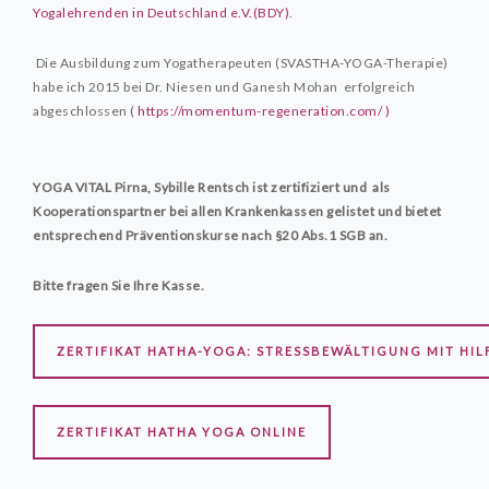
Yogalehrenden in Deutschland e.V.(BDY)
.
Die Ausbildung zum Yogatherapeuten (SVASTHA-YOGA-Therapie)
habe ich 2015 bei Dr. Niesen und Ganesh Mohan erfolgreich
abgeschlossen
(
https://momentum-regeneration.com/ )
YOGA VITAL Pirna, Sybille Rentsch ist zertifiziert und als
Kooperationspartner bei allen Krankenkassen gelistet und bietet
entsprechend Präventionskurse nach §20 Abs.1 SGB an.
Bitte fragen Sie Ihre Kasse.
ZERTIFIKAT HATHA-YOGA: STRESSBEWÄLTIGUNG MIT HI
ZERTIFIKAT HATHA YOGA ONLINE