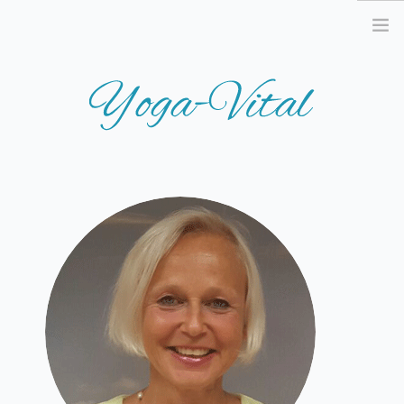
STARTSEITE
AKTUELLES
TERMINE
UNSER ANGEBOT
WAS IST YOGA?
KURSE
REISEN & WORKSHOPS
PREISE