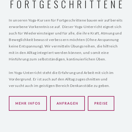
FORTGESCHRITTENE
RAUMVERMIETUNG
In unseren Yoga-Kursen für Fortgeschrittene bauen wir auf bereits
DAS SIND WIR
erworbene Vorkenntnisse auf. Dieser Yoga-Unterricht eignet sich
KONTAKT
auch für Wiedereinsteiger und für alle, die ihre Kraft, Atmung und
Beweglichkeit bewusst verbessern möchten (Ohne Anspannung
keine Entspannung). Wir vermitteln Übungsreihen, die hilfreich
mit in den Alltag integriert werden können, und somit eine
Hinführung zum selbstständigen, kontinuierlichen Üben.
Im Yoga-Unterricht steht die Erfahrung und Arbeit mit sich im
Vordergrund. Er ist auch auf den Alltag zugeschnitten und
versucht auch im geistigen Bereich Denkanstöße zu geben.
MEHR INFOS
ANFRAGEN
PREISE