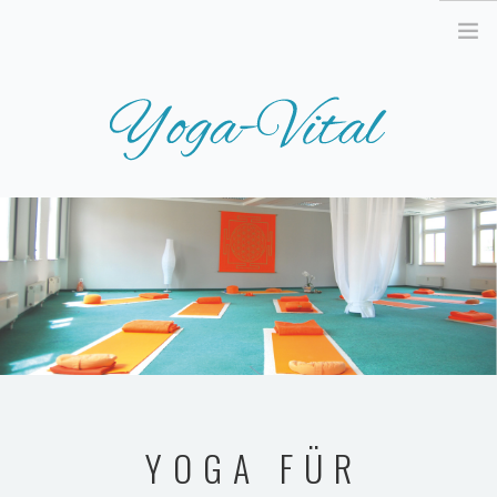
STARTSEITE
AKTUELLES
TERMINE
UNSER ANGEBOT
WAS IST YOGA?
KURSE
REISEN & WORKSHOPS
YOGA FÜR
PREISE