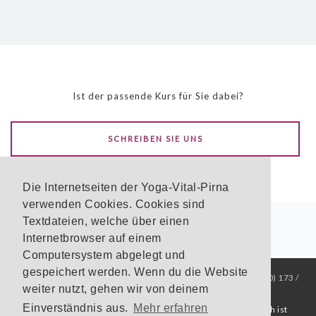
Ist der passende Kurs für Sie dabei?
SCHREIBEN SIE UNS
Die Internetseiten der Yoga-Vital-Pirna
verwenden Cookies. Cookies sind
Textdateien, welche über einen
Internetbrowser auf einem
Computersystem abgelegt und
gespeichert werden. Wenn du die Website
Yoga-Vital-Pirna
Sybille Rentsch
Altjessen 2
01796 Pirna
+49 (0) 173 /
weiter nutzt, gehen wir von deinem
577 0668
Einverständnis aus.
Mehr erfahren
Impressum
|
Datenschutz
YOGA VITAL Pirna, Sybille Rentsch ist