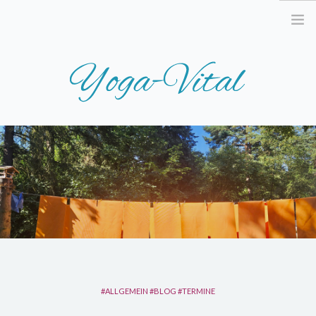
STARTSEITE
AKTUELLES
TERMINE
UNSER ANGEBOT
WAS IST YOGA?
KURSE
REISEN & WORKSHOPS
ALLGEMEIN
BLOG
TERMINE
PREISE